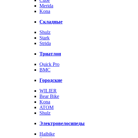
Cube
Merida
Kona
Складные
Shulz
Stark
Strida
Триатлон
Quick Pro
BMC
Городские
WILIER
Bear Bike
Kona
ATOM
Shulz
Электровелосипеды
Haibike