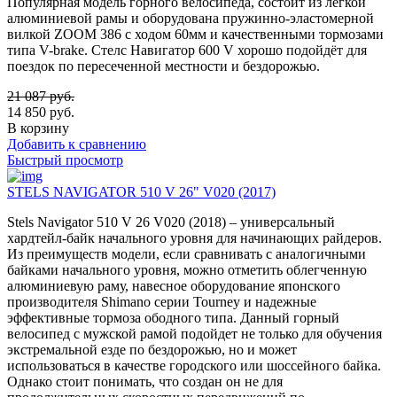
Популярная модель горного велосипеда, состоит из легкой
алюминиевой рамы и оборудована пружинно-эластомерной
вилкой ZOOM 386 с ходом 60мм и качественными тормозами
типа V-brake. Стелс Навигатор 600 V хорошо подойдёт для
поездок по пересеченной местности и бездорожью.
21 087
руб.
14 850
руб.
В корзину
Добавить к сравнению
Быстрый просмотр
STELS NAVIGATOR 510 V 26" V020 (2017)
Stels Navigator 510 V 26 V020 (2018) – универсальный
хардтейл-байк начального уровня для начинающих райдеров.
Из преимуществ модели, если сравнивать с аналогичными
байками начального уровня, можно отметить облегченную
алюминиевую раму, навесное оборудование японского
производителя Shimano серии Tourney и надежные
эффективные тормоза ободного типа. Данный горный
велосипед с мужской рамой подойдет не только для обучения
экстремальной езде по бездорожью, но и может
использоваться в качестве городского или шоссейного байка.
Однако стоит понимать, что создан он не для