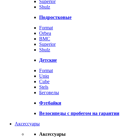
Superior
Shulz
Подростковые
Format
Orbea
BMC
Superior
Shulz
Детские
Format
Uniq
Cube
Stels
Беговелы
Фэтбайки
Велосипеды с пробегом на гарантии
Аксессуары
Аксессуары