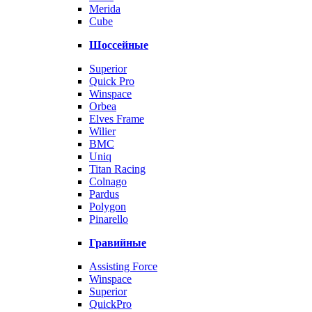
Merida
Cube
Шоссейные
Superior
Quick Pro
Winspace
Orbea
Elves Frame
Wilier
BMC
Uniq
Titan Racing
Colnago
Pardus
Polygon
Pinarello
Гравийные
Assisting Force
Winspace
Superior
QuickPro