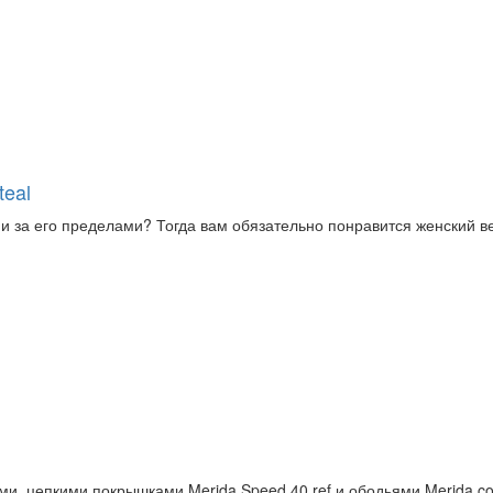
teal
за его пределами? Тогда вам обязательно понравится женский вел
и, цепкими покрышками Merida Speed 40 ref и ободьями Merida c