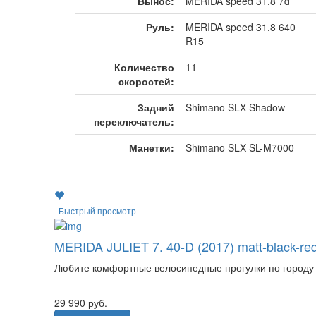
Вынос:
MERIDA speed 31.8 7d
Руль:
MERIDA speed 31.8 640
R15
Количество
11
скоростей:
Задний
Shimano SLX Shadow
переключатель:
Манетки:
Shimano SLX SL-M7000
Быстрый просмотр
MERIDA JULIET 7. 40-D (2017) matt-black-re
Любите комфортные велосипедные прогулки по городу и 
29 990
руб.