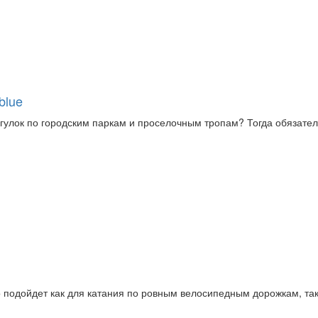
blue
улок по городским паркам и проселочным тропам? Тогда обязательн
но подойдет как для катания по ровным велосипедным дорожкам, та