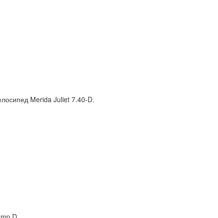
осипед Merida Juliet 7.40-D.
omp D.