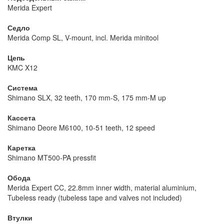
Merida Expert
Седло
Merida Comp SL, V-mount, incl. Merida minitool
Цепь
KMC X12
Система
Shimano SLX, 32 teeth, 170 mm-S, 175 mm-M up
Кассета
Shimano Deore M6100, 10-51 teeth, 12 speed
Каретка
Shimano MT500-PA pressfit
Обода
Merida Expert CC, 22.8mm inner width, material aluminium,
Tubeless ready (tubeless tape and valves not included)
Втулки