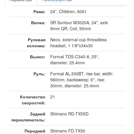
Рама:
24", Children, 6061
Вилка:
SR Suntour M3020A, 24", axle
9mm QR, Coil, 50mm
Рулевая
Neco, external cup threadless
колонка:
headset, 1 1/8"x34x30
Вынос:
Format TDS-C340-8, 25°,
diameter: 25.4mm
Руль:
Format AL-330BT, rise bar, width:
560mm, backsweep: 6°, rise:
30mm, diameter: 25.4mm
Количество
21
скоростей:
Задний
Shimano RD-TX55D
переключатель:
Передний
Shimano FD-TX50