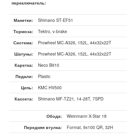
переключатель:
Манетки:
Shimano ST-EF51
Тормоза:
Tektro, v-brake
Система:
Prowheel MC-A326, 152L, 44x32x22T
Шатуны:
Prowheel MC-A326, 152L, 44x32x22T
Каретка:
Neco B910
Педали:
Plastic
Цепь:
KMC HV500
Кассета:
Shimano MF-TZ21, 14-28T, 7SPD
Обода:
Weinmann X-Star 18
Передняя втулка:
Format, 9x100 QR, 32H