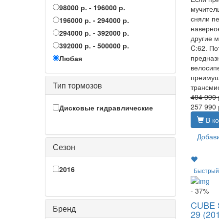
98000 р. - 196000 р.
мучитель
сняли пе
196000 р. - 294000 р.
наверное
294000 р. - 392000 р.
другие 
392000 р. - 500000 р.
C:62. По
предназн
Любая
велосипе
преимущ
Тип тормозов
трансми
404 990
257 990
Дисковые гидравлические
В ко
Добави
Сезон
2016
Быстрый
- 37%
CUBE 
Бренд
29 (20