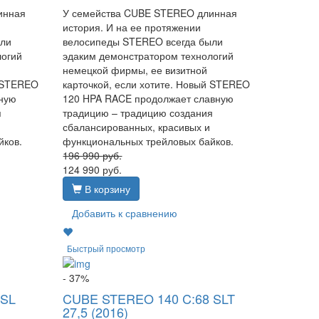
инная
У семейства CUBE STEREO длинная
история. И на ее протяжении
ыли
велосипеды STEREO всегда были
логий
эдаким демонстратором технологий
немецкой фирмы, ее визитной
й STEREO
карточкой, если хотите. Новый STEREO
ную
120 HPA RACE продолжает славную
я
традицию – традицию создания
сбалансированных, красивых и
йков.
функциональных трейловых байков.
196 990
руб.
124 990
руб.
В корзину
Добавить к сравнению
Быстрый просмотр
- 37%
 SL
CUBE STEREO 140 C:68 SLT
27,5 (2016)