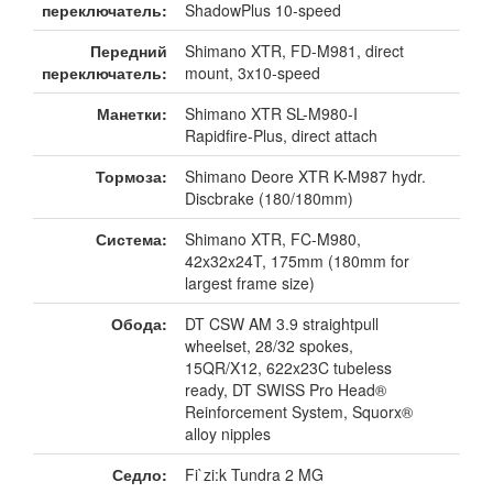
переключатель:
ShadowPlus 10-speed
Передний
Shimano XTR, FD-M981, direct
переключатель:
mount, 3x10-speed
Манетки:
Shimano XTR SL-M980-I
Rapidfire-Plus, direct attach
Тормоза:
Shimano Deore XTR K-M987 hydr.
Discbrake (180/180mm)
Система:
Shimano XTR, FC-M980,
42x32x24T, 175mm (180mm for
largest frame size)
Обода:
DT CSW AM 3.9 straightpull
wheelset, 28/32 spokes,
15QR/X12, 622x23C tubeless
ready, DT SWISS Pro Head®
Reinforcement System, Squorx®
alloy nipples
Седло:
Fi`zi:k Tundra 2 MG