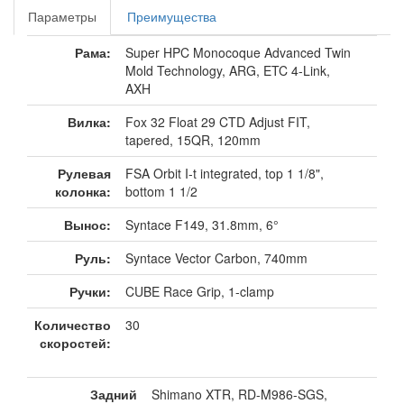
Параметры
Преимущества
Рама:
Super HPC Monocoque Advanced Twin
Mold Technology, ARG, ETC 4-Link,
AXH
Вилка:
Fox 32 Float 29 CTD Adjust FIT,
tapered, 15QR, 120mm
Рулевая
FSA Orbit I-t integrated, top 1 1/8",
колонка:
bottom 1 1/2
Вынос:
Syntace F149, 31.8mm, 6°
Руль:
Syntace Vector Carbon, 740mm
Ручки:
CUBE Race Grip, 1-clamp
Количество
30
скоростей:
Задний
Shimano XTR, RD-M986-SGS,