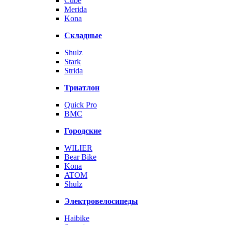
Cube
Merida
Kona
Складные
Shulz
Stark
Strida
Триатлон
Quick Pro
BMC
Городские
WILIER
Bear Bike
Kona
ATOM
Shulz
Электровелосипеды
Haibike