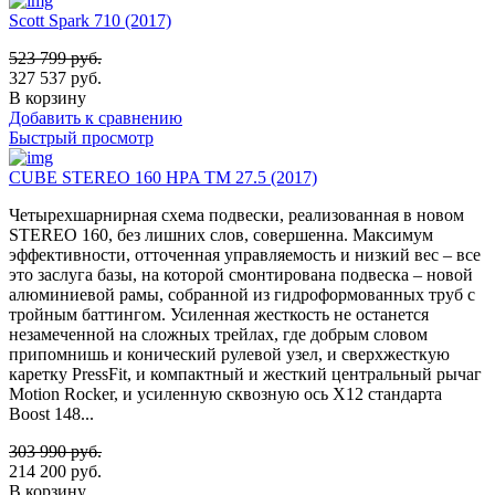
Scott Spark 710 (2017)
523 799
руб.
327 537
руб.
В корзину
Добавить к сравнению
Быстрый просмотр
CUBE STEREO 160 HPA TM 27.5 (2017)
Четырехшарнирная схема подвески, реализованная в новом
STEREO 160, без лишних слов, совершенна. Максимум
эффективности, отточенная управляемость и низкий вес – все
это заслуга базы, на которой смонтирована подвеска – новой
алюминиевой рамы, собранной из гидроформованных труб с
тройным баттингом. Усиленная жесткость не останется
незамеченной на сложных трейлах, где добрым словом
припомнишь и конический рулевой узел, и сверхжесткую
каретку PressFit, и компактный и жесткий центральный рычаг
Motion Rocker, и усиленную сквозную ось Х12 стандарта
Boost 148...
303 990
руб.
214 200
руб.
В корзину