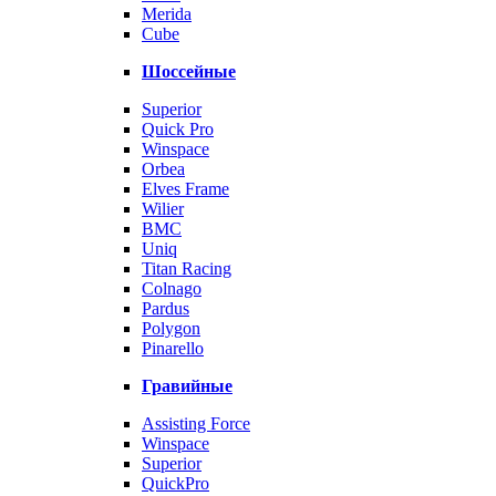
Merida
Cube
Шоссейные
Superior
Quick Pro
Winspace
Orbea
Elves Frame
Wilier
BMC
Uniq
Titan Racing
Colnago
Pardus
Polygon
Pinarello
Гравийные
Assisting Force
Winspace
Superior
QuickPro