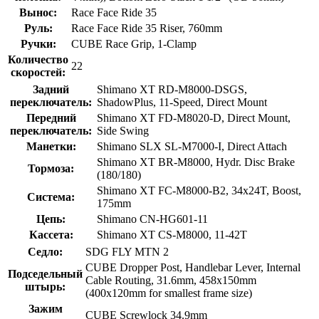
Вынос:
Race Face Ride 35
Руль:
Race Face Ride 35 Riser, 760mm
Ручки:
CUBE Race Grip, 1-Clamp
Количество
22
скоростей:
Задний
Shimano XT RD-M8000-DSGS,
переключатель:
ShadowPlus, 11-Speed, Direct Mount
Передний
Shimano XT FD-M8020-D, Direct Mount,
переключатель:
Side Swing
Манетки:
Shimano SLX SL-M7000-I, Direct Attach
Shimano XT BR-M8000, Hydr. Disc Brake
Тормоза:
(180/180)
Shimano XT FC-M8000-B2, 34x24T, Boost,
Система:
175mm
Цепь:
Shimano CN-HG601-11
Кассета:
Shimano XT CS-M8000, 11-42T
Седло:
SDG FLY MTN 2
CUBE Dropper Post, Handlebar Lever, Internal
Подседельный
Cable Routing, 31.6mm, 458x150mm
штырь:
(400x120mm for smallest frame size)
Зажим
CUBE Screwlock 34.9mm