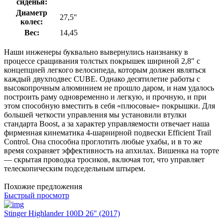
сиденья:
Диаметр
27,5"
колес:
Вес:
14,45
Наши инженеры буквально вывернулись наизнанку в
процессе сращивания толстых покрышек шириной 2,8" с
концепцией легкого велосипеда, которым должен являться
каждый двухподвес CUBE. Однако десятилетие работы с
высокопрочным алюминием не прошло даром, и нам удалось
построить раму одновременно и легкую, и прочную, и при
этом способную вместить в себя «плюсовые» покрышки. Для
большей четкости управления мы установили втулки
стандарта Boost, а за характер управляемости отвечает наша
фирменная кинематика 4-шарнирной подвески Efficient Trail
Control. Она способна проглотить любые ухабы, и в то же
время сохраняет эффективность на апхилах. Вишенка на торте
— скрытая проводка тросиков, включая тот, что управляет
телескопическим подседельным штырем.
Похожие предложения
Быстрый просмотр
Stinger Highlander 100D 26" (2017)