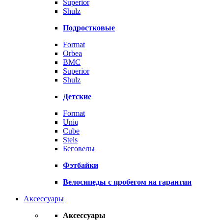
Superior
Shulz
Подростковые
Format
Orbea
BMC
Superior
Shulz
Детские
Format
Uniq
Cube
Stels
Беговелы
Фэтбайки
Велосипеды с пробегом на гарантии
Аксессуары
Аксессуары