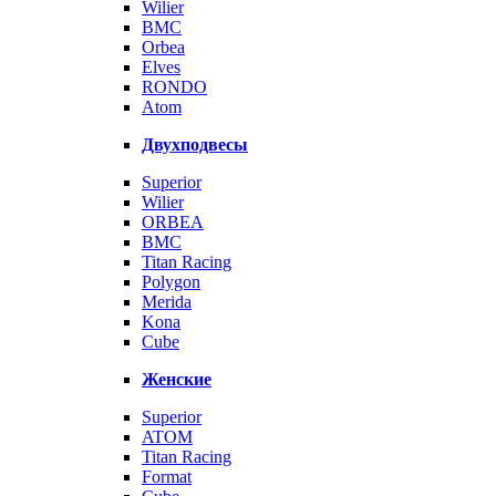
Wilier
BMC
Orbea
Elves
RONDO
Atom
Двухподвесы
Superior
Wilier
ORBEA
BMC
Titan Racing
Polygon
Merida
Kona
Cube
Женские
Superior
ATOM
Titan Racing
Format