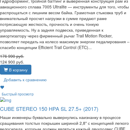
Гидроформинг, тройной баттинг и выверенная конструкция рам из
авиационного сплава 7005 Ultralite — инструменты для того, чтобы
распрощаться с лишним весом байка. Грамотная стыковка труб и
внимательный просчет нагрузки в сумме придают раме
потрясающую жесткость, прочность и очень тонкую
управляемость. Ну а задняя подвеска, приведенная к
амортизатору через фирменный рычаг Trail Motion Rocker,
позволяет передать на колесо максимум энергии педалирования –
спасибо концепции Efficient Trail Control (ETC)...
176 990
руб.
124 900
руб.
В корзину
Добавить к сравнению
Быстрый просмотр
CUBE STEREO 150 HPA SL 27.5+ (2017)
Наши инженеры буквально вывернулись наизнанку в процессе
сращивания толстых покрышек шириной 2,8" с концепцией легкого
велосипеда, которым должен являться каждый двухподвес CUBE.