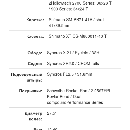
2Hollowtech 2700 Series: 36x26 T
/ 900 Series: 34x24 T
Каретка:
Shimano SM-BB71-41A / shell
41x89.5mm
Кассета:
Shimano XT CS-M800011-40 T
Обода:
Syncros X-21 / Eyelets / 32H
Седло:
Syncros XR2.0 / CROM rails
Подседельный
Syncros FL2.5 / 31.6mm
штырь:
Покрышки:
Schwalbe Rocket Ron / 2.2567EPI
Kevlar Bead / Dual
compoundPerformance Series
Диаметр
27,5"
колес:
Вес:
12,40