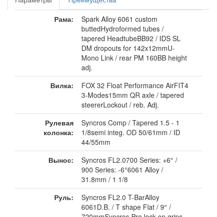
Рама:
Spark Alloy 6061 custom
buttedHydroformed tubes /
tapered HeadtubeBB92 / IDS SL
DM dropouts for 142x12mmU-
Mono Link / rear PM 160BB height
adj.
Вилка:
FOX 32 Float Performance AirFIT4
3-Modes15mm QR axle / tapered
steererLockout / reb. Adj.
Рулевая
Syncros Comp / Tapered 1.5 - 1
колонка:
1/8semi integ. OD 50/61mm / ID
44/55mm
Вынос:
Syncros FL2.0700 Series: +6° /
900 Series: -6°6061 Alloy /
31.8mm / 1 1/8
Руль:
Syncros FL2.0 T-BarAlloy
6061D.B. / T shape Flat / 9° /
720mmSyncros Pro lock-on grips