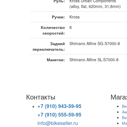
Руль:
Kross Urban Components
(alloy, flat, 620mm, 31,8mm)
Ручки:
Kross
Количество
8
скоростей:
Задний
Shimano Alfine SG-S7000-8
переключатель:
Манетки:
Shimano Alfine SL-S7000-8
Контакты
Мага
+7 (910) 943-59-95
Ве
Ак
+7 (910) 555-59-95
Ве
info@bikeseller.ru
Ма