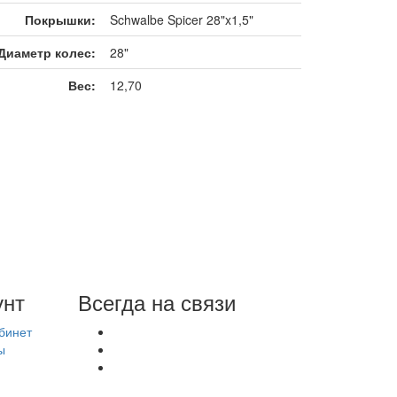
Покрышки:
Schwalbe Spicer 28"x1,5"
Диаметр колес:
28"
Вес:
12,70
унт
Всегда на связи
бинет
ы