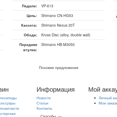
Педали:
VP-613
Цепь:
Shimano CN-HG53
Кассета:
Shimano Nexus 20T
Обода:
Kross Disc (alloy, double wall)
Передняя
Shimano HB-M3050
втулка:
Похожие предложения
зин
Информация
Мой акка
лосипеды
Новости
Личный ка
сессуары
Статьи
Мои заказ
лозапчасти
Контакты
стерская
Способы
—