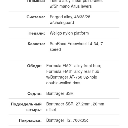
Тормоза:
Tektro alloy linear-pull brakes
w/Shimano Altus levers
Система:
Forged alloy, 48/38/28
w/chainguard
Педали:
Wellgo nylon platform
Кассета:
SunRace Freewheel 14-34, 7
speed
Обода:
Formula FM21 alloy front hub;
Formula FM31 alloy rear hub
w/Bontrager AT-750 32-hole
double-walled rims
Седло:
Bontrager SSR
Подседельный
Bontrager SSR, 27.2mm, 20mm
штырь:
offset
Покрышки:
Bontrager H2, 700x35c