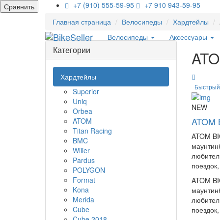
+7 (910) 555-59-95
+7 910 943-59-95
Сравнить
Главная страница
Велосипеды
Хардтейлы
Велосипеды
Аксессуары
Категории
AT
Хардтейлы
Быстрый
Superior
Uniq
NEW
Orbea
ATOM 
ATOM
Titan Racing
ATOM BI
BMC
маунтин
Wilier
любител
Pardus
поездок,
POLYGON
Format
ATOM BI
Kona
маунтин
Merida
любител
Cube
поездок,
Cube 2018