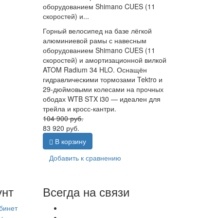
оборудованием Shimano CUES (11
скоростей) и...
Горный велосипед на базе лёгкой
алюминиевой рамы с навесным
оборудованием Shimano CUES (11
скоростей) и амортизационной вилкой
ATOM Radium 34 HLO. Оснащён
гидравлическими тормозами Tektro и
29-дюймовыми колесами на прочных
ободах WTB STX i30 — идеален для
трейла и кросс-кантри.
104 900
руб.
83 920
руб.
В корзину
Добавить к сравнению
унт
Всегда на связи
бинет
ы