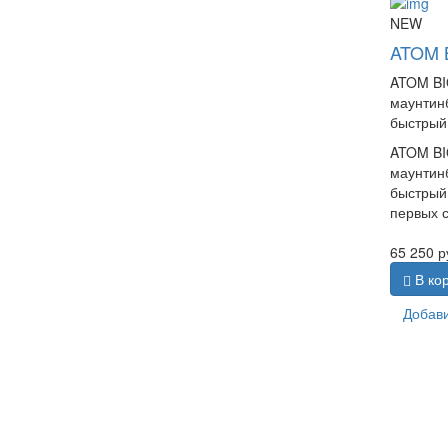
NEW
ATOM 
ATOM BI
маунтинб
быстрый 
ATOM BI
маунтинб
быстрый
первых 
65 250
р
В ко
Добави