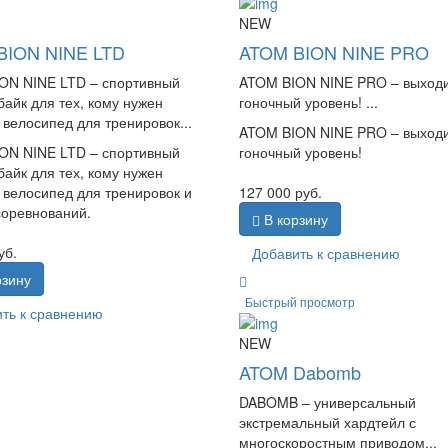
NEW
BION NINE LTD
ATOM BION NINE PRO
ON NINE LTD – спортивный
ATOM BION NINE PRO – выходи
айк для тех, кому нужен
гоночный уровень! ...
велосипед для тренировок...
ATOM BION NINE PRO – выходи
ON NINE LTD – спортивный
гоночный уровень!
айк для тех, кому нужен
 велосипед для тренировок и
127 000
руб.
соревнований.
В корзину
уб.
Добавить к сравнению
рзину
Быстрый просмотр
ть к сравнению
NEW
ATOM Dabomb
DABOMB – универсальный
экстремальный хардтейл с
многоскоростным приводом...