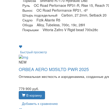
Тормоза Shimano R7170 Hydraulic Disc
Руль OC Road Perfornace RP31-R, Rise 15, Reach 70
Вынос OC Road Performance RP21, -6º
Штырь подседельный Carbon, 27.2mm, Setback 20
Седло Fizik Aliante R5
Обода Alloy, Tubeless, 700c, 19c, 28H
Покрышки Vittoria Zafiro V Rigid bead 700x28c
Быстрый просмотр
NEW
ORBEA AERO M35ILTD PWR 2025
Оптимальная жесткость и аэродинамика, созданные дл
779 900
руб.
В корзину
Добавить к сравнению