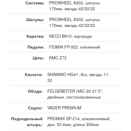
Система:
PROWHEEL A302, шатуны
170мм, звезды 42/32/22
Шатуны:
PROWHEEL A302, шатуны
170мм, звезды 42/32/22
Каретка:
NECO B910, картридж
Педали:
FEIMIN FP-922, алюминий
Цепь:
KMC Z72
Кассета:
SHIMANO HG41, 8ск, звезды 11-
32
Обода:
FELGEBEITER HAC-20 27.5",
двойные, пистонированные
Седло:
VADER PREMIUM
Подседельный
PROMAX SP-214, алюминиевый,
штырь:
диа. 30.4мм; длина 300мм