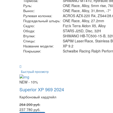
Тормоза:
SHIMANO MT410, hydraulic d
Руль:
ONE Race, Alloy, 5mm rise, 
Вынос:
ONE Race, Alloy, 31,8mm, -7°
Рулевая колонка:
ACROS AZX-220 R4, ZS44/28.6
Подседельный штырь:
ONE Race, Alloy, 27.2mm
Седло:
Fizi:k Terra Aidon X5, Alloy
Обода:
STARS J25D, Disc, 32H
Втулки:
SHIMANO HB-TC500-15-B, 32
Спицы:
SAPIM Laser/Race, Stainless B
Название модели:
XP 9.2
Покрышки:
Schwalbe Racing Ralph Perfor
Быстрый просмотр
NEW
- 10%
Superior XP 969 2024
Карбоновый хардтейл
264 200
руб.
237 780
руб.