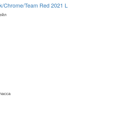
ack/Chrome/Team Red 2021 L
ейл
ласса