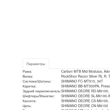
Параметры
Рама:
Carbon MTB Mid Modulus, Adva
Вилка:
RockShox Recon Silver RL R, 
Система/Шатуны:
SHIMANO FC-MT510, 34T
Каретка:
SHIMANO BB-MT500PA, PressF
Задний переключатель:
SHIMANO DEORE RD-M6100, S
Шифтеры/Манетки::
SHIMANO DEORE SL-M6100-IR,
Кассета:
SHIMANO DEORE CS-M6100, 1
Цепь:
SHIMANO DEORE CN-M6100