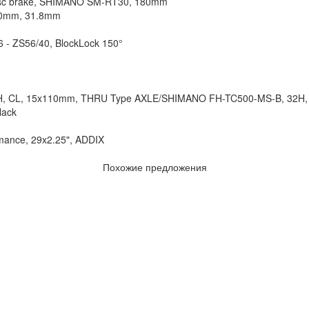
isc brake, SHIMANO SM-RT30, 180mm
760mm, 31.8mm
 - ZS56/40, BlockLock 150°
H, CL, 15x110mm, THRU Type AXLE/SHIMANO FH-TC500-MS-B, 32H,
lack
mance, 29x2.25", ADDIX
Похожие предложения