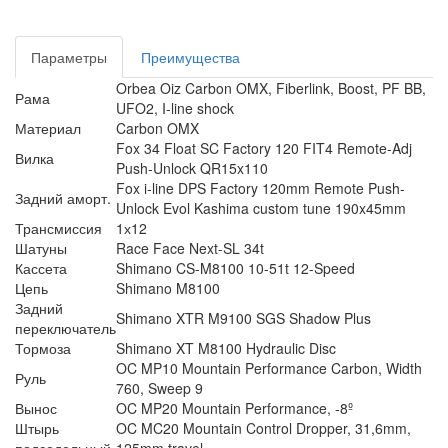
Параметры
Преимущества
Orbea Oiz Carbon OMX, Fiberlink, Boost, PF BB,
Рама
UFO2, I-line shock
Материал
Carbon OMX
Fox 34 Float SC Factory 120 FIT4 Remote-Adj
Вилка
Push-Unlock QR15x110
Fox i-line DPS Factory 120mm Remote Push-
Задний аморт.
Unlock Evol Kashima custom tune 190x45mm
Трансмиссия
1х12
Шатуны
Race Face Next-SL 34t
Кассета
Shimano CS-M8100 10-51t 12-Speed
Цепь
Shimano M8100
Задний
Shimano XTR M9100 SGS Shadow Plus
переключатель
Тормоза
Shimano XT M8100 Hydraulic Disc
OC MP10 Mountain Performance Carbon, Width
Руль
760, Sweep 9
Вынос
OC MP20 Mountain Performance, -8º
Штырь
OC MC20 Mountain Control Dropper, 31,6mm,