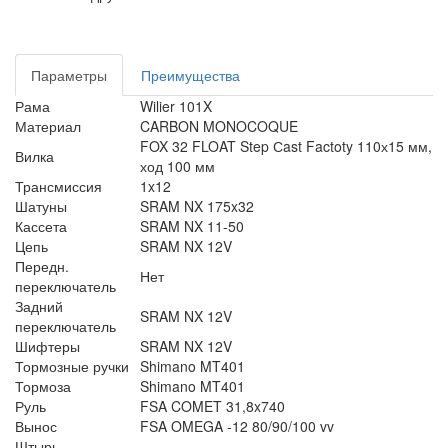
Параметры
Преимущества
Рама
Wilier 101X
Материал
CARBON MONOCOQUE
FOX 32 FLOAT Step Сast Factoty 110х15 мм,
Вилка
ход 100 мм
Трансмиссия
1x12
Шатуны
SRAM NX 175x32
Кассета
SRAM NX 11-50
Цепь
SRAM NX 12V
Передн.
Нет
переключатель
Задний
SRAM NX 12V
переключатель
Шифтеры
SRAM NX 12V
Тормозные ручки
Shimano MT401
Тормоза
Shimano MT401
Руль
FSA COMET 31,8x740
Вынос
FSA OMEGA -12 80/90/100 vv
Штырь