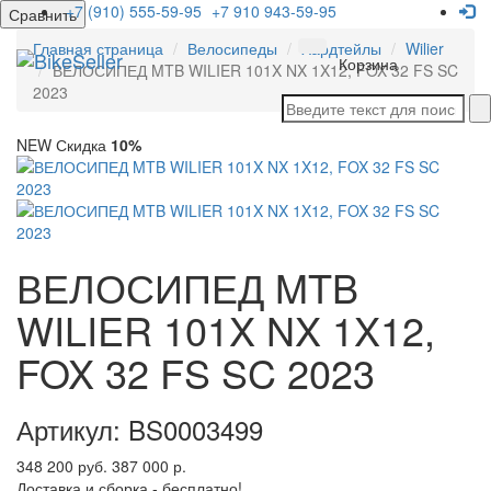
+7 (910) 555-59-95
+7 910 943-59-95
Сравнить
Главная страница
Велосипеды
Хардтейлы
Wilier
Мен
Корзина
ВЕЛОСИПЕД MTB WILIER 101X NX 1X12, FOX 32 FS SC
2023
NEW
Скидка
10%
ВЕЛОСИПЕД MTB
WILIER 101X NX 1X12,
FOX 32 FS SC 2023
Артикул: BS0003499
348 200 руб.
387 000 р.
Доставка и сборка - бесплатно!