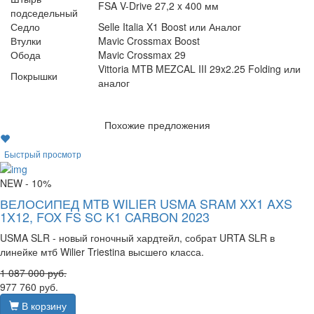
FSA V-Drive 27,2 x 400 мм
подседельный
Седло
Selle Italia X1 Boost или Аналог
Втулки
Mavic Crossmax Boost
Обода
Mavic Crossmax 29
Vittoria MTB MEZCAL III 29x2.25 Folding или
Покрышки
аналог
Похожие предложения
Быстрый просмотр
NEW
- 10%
ВЕЛОСИПЕД MTB WILIER USMA SRAM XX1 AXS
1X12, FOX FS SC K1 CARBON 2023
USMA SLR - новый гоночный хардтейл, собрат URTA SLR в
линейке мтб Wilier Triestina высшего класса.
1 087 000
руб.
977 760
руб.
В корзину