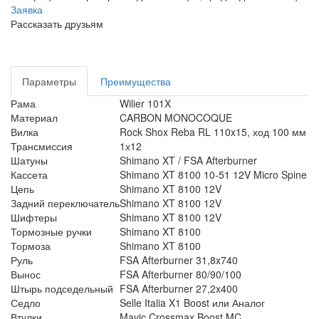
Заявка
Рассказать друзьям
Параметры
Преимущества
Рама
Wilier 101X
Материал
CARBON MONOCOQUE
Вилка
Rock Shox Reba RL 110x15, ход 100 мм
Трансмиссия
1х12
Шатуны
Shimano XT / FSA Afterburner
Кассета
Shimano XT 8100 10-51 12V Micro Spine
Цепь
Shimano XT 8100 12V
Задний переключатель
Shimano XT 8100 12V
Шифтеры
Shimano XT 8100 12V
Тормозные ручки
Shimano XT 8100
Тормоза
Shimano XT 8100
Руль
FSA Afterburner 31,8x740
Вынос
FSA Afterburner 80/90/100
Штырь подседельный
FSA Afterburner 27,2x400
Седло
Selle Italia X1 Boost или Аналог
Втулки
Mavic Crossmax Boost MC