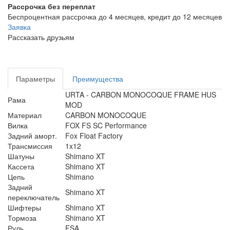
Рассрочка без переплат
Беспроцентная рассрочка до 4 месяцев, кредит до 12 месяцев
Заявка
Рассказать друзьям
Параметры
Преимущества
URTA - CARBON MONOCOQUE FRAME HUS
Рама
MOD
Материал
CARBON MONOCOQUE
Вилка
FOX FS SC Performance
Задний аморт.
Fox Float Factory
Трансмиссия
1x12
Шатуны
Shimano XT
Кассета
Shimano XT
Цепь
Shimano
Задний
Shimano XT
переключатель
Шифтеры
Shimano XT
Тормоза
Shimano XT
Руль
FSA