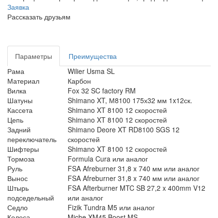
Заявка
Рассказать друзьям
Параметры
Преимущества
Рама
Wilier Usma SL
Материал
Карбон
Вилка
Fox 32 SC factory RM
Шатуны
Shimano XT, М8100 175х32 мм 1x12ск.
Кассета
Shimano XT 8100 12 скоростей
Цепь
Shimano XT 8100 12 скоростей
Задний
Shimano Deore XT RD8100 SGS 12
переключатель
скоростей
Шифтеры
Shimano XT 8100 12 скоростей
Тормоза
Formula Cura или аналог
Руль
FSA Afreburner 31,8 x 740 мм или аналог
Вынос
FSA Afreburner 31,8 x 740 мм или аналог
Штырь
FSA Afterburner MTC SB 27,2 x 400mm V12
подседельный
или аналог
Седло
Fizik Tundra M5 или аналог
Колеса
Miche XM45 Boost MS