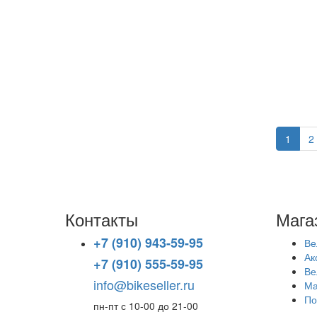
1
2
Контакты
Мага
+7 (910) 943-59-95
Ве
Ак
+7 (910) 555-59-95
Ве
info@bikeseller.ru
Ма
По
пн-пт с 10-00 до 21-00