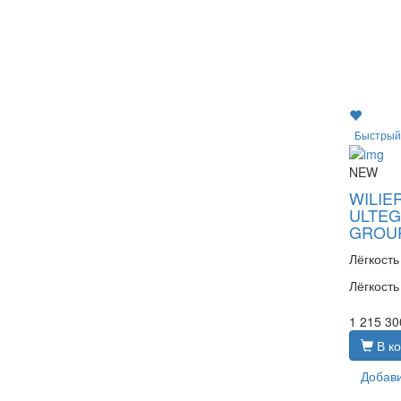
Быстрый
NEW
WILIE
ULTEG
GROU
Лёгкость
Лёгкость
1 215 30
В ко
Добави