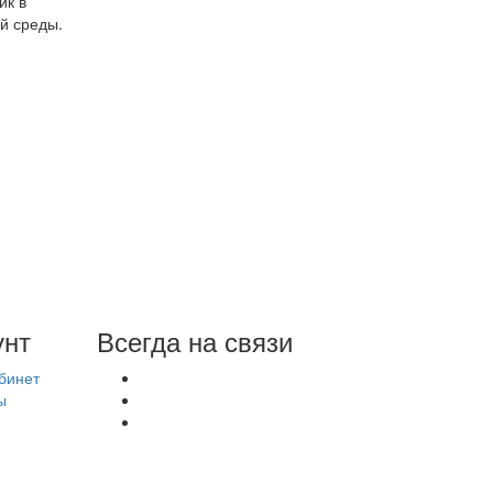
ик в
й среды.
унт
Всегда на связи
бинет
ы