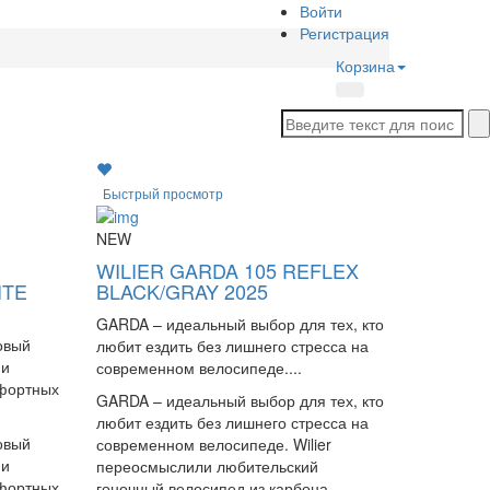
Войти
Регистрация
Корзина
Быстрый просмотр
NEW
WILIER GARDA 105 REFLEX
ITE
BLACK/GRAY 2025
GARDA – идеальный выбор для тех, кто
овый
любит ездить без лишнего стресса на
ии
современном велосипеде....
мфортных
GARDA – идеальный выбор для тех, кто
любит ездить без лишнего стресса на
овый
современном велосипеде. Wilier
ии
переосмыслили любительский
мфортных
гоночный велосипед из карбона,