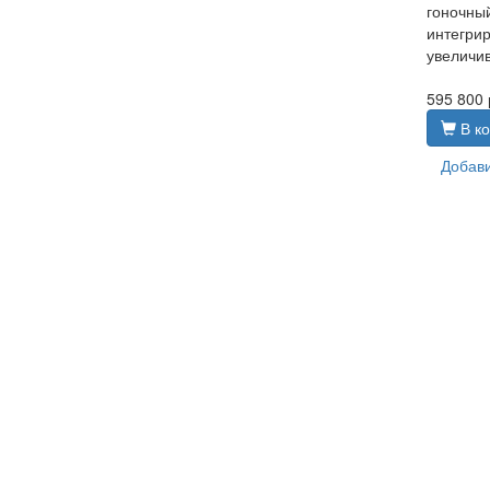
гоночный
интегрир
увеличив
595 800
В ко
Добави