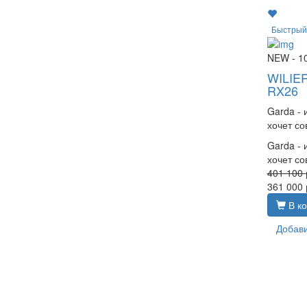
Быстрый
NEW
- 1
WILIE
RX26
Garda - 
хочет со
Garda - 
хочет с
401 100
361 000
В ко
Добави