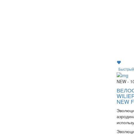
Быстрый
NEW
- 1
ВЕЛО
WILIE
NEW F
Эволюци
аэродин
использ
Эволюци