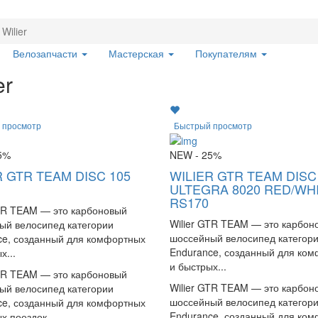
Wilier
Велозапчасти
Мастерская
Покупателям
er
 просмотр
Быстрый просмотр
5%
NEW
- 25%
R GTR TEAM DISC 105
WILIER GTR TEAM DISC
ULTEGRA 8020 RED/WH
RS170
GTR TEAM — это карбоновый
Wilier GTR TEAM — это карбон
ый велосипед категории
шоссейный велосипед категор
ce, созданный для комфортных
Endurance, созданный для ко
х...
и быстрых...
GTR TEAM — это карбоновый
Wilier GTR TEAM — это карбон
ый велосипед категории
шоссейный велосипед категор
ce, созданный для комфортных
Endurance, созданный для ко
х поездок.