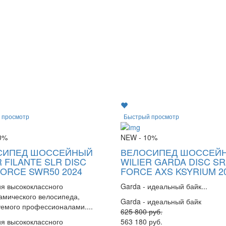
 просмотр
Быстрый просмотр
0%
NEW
- 10%
СИПЕД ШОССЕЙНЫЙ
ВЕЛОСИПЕД ШОССЕЙ
R FILANTE SLR DISC
WILIER GARDA DISC S
ORCE SWR50 2024
FORCE AXS KSYRIUM 2
я высококлассного
Garda - идеальный байк...
амического велосипеда,
Garda - идеальный байк
уемого профессионалами....
625 800
руб.
я высококлассного
563 180
руб.