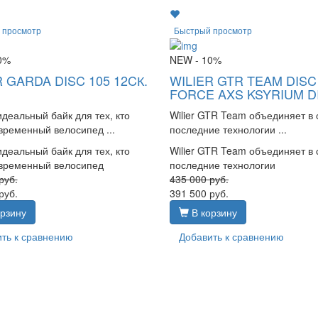
 просмотр
Быстрый просмотр
0%
NEW
- 10%
R GARDA DISC 105 12CК.
WILIER GTR TEAM DISC
FORCE AXS KSYRIUM D
идеальный байк для тех, кто
Wilier GTR Team объединяет в 
временный велосипед ...
последние технологии ...
идеальный байк для тех, кто
Wilier GTR Team объединяет в 
овременный велосипед
последние технологии
руб.
435 000
руб.
руб.
391 500
руб.
рзину
В корзину
ть к сравнению
Добавить к сравнению