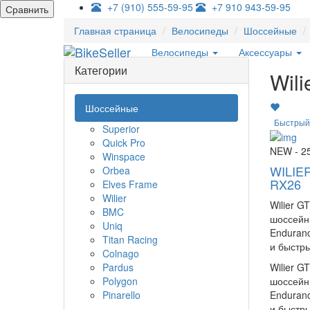
+7 (910) 555-59-95
+7 910 943-59-95
Сравнить
Главная страница
Велосипеды
Шоссейные
Велосипеды
Аксессуары
Категории
Wili
Шоссейные
Быстрый
Superior
Quick Pro
NEW
- 2
Winspace
WILIE
Orbea
RX26
Elves Frame
Wilier
Wilier 
BMC
шоссейн
Uniq
Enduran
Titan Racing
и быстры
Colnago
Pardus
Wilier 
Polygon
шоссейн
Pinarello
Enduran
и быстры