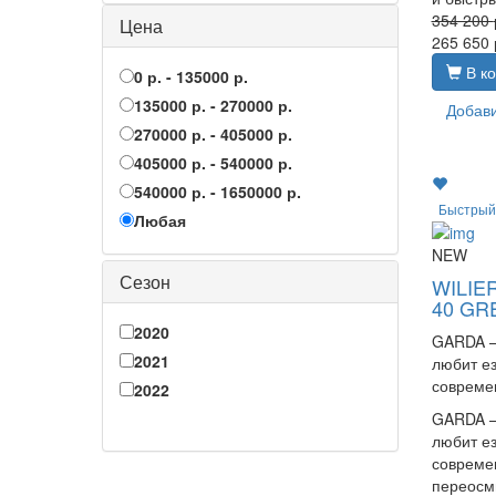
354 200
Цена
265 650
В ко
0 р. - 135000 р.
135000 р. - 270000 р.
Добави
270000 р. - 405000 р.
405000 р. - 540000 р.
540000 р. - 1650000 р.
Быстрый
Любая
NEW
Сезон
WILIE
40 GR
2020
GARDA – 
2021
любит ез
современ
2022
GARDA – 
любит ез
современ
переосм