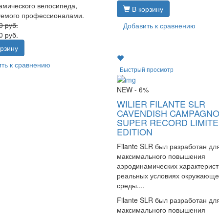
амического велосипеда,
В корзину
уемого профессионалами.
50
руб.
Добавить к сравнению
0
руб.
рзину
ть к сравнению
Быстрый просмотр
NEW
- 6%
WILIER FILANTE SLR
CAVENDISH CAMPAGN
SUPER RECORD LIMIT
EDITION
Filante SLR был разработан дл
максимального повышения
аэродинамических характерист
реальных условиях окружающ
среды....
Filante SLR был разработан дл
максимального повышения