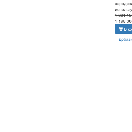
аэродин
использ
1 331 1
1 198 00
В ко
Добави