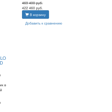
469 400
руб.
422 460
руб.
В корзину
Добавить к сравнению
OLO
ED
я
ик в
ей
я