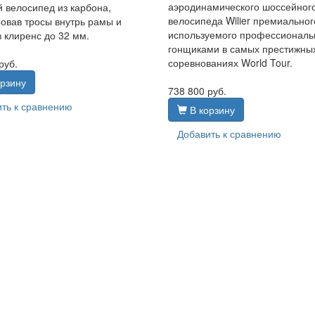
аэродинамического шоссейног
 велосипед из карбона,
велосипеда Wilier премиальног
овав тросы внутрь рамы и
используемого профессионал
 клиренс до 32 мм.
гонщиками в самых престижны
соревнованиях World Tour.
руб.
рзину
738 800
руб.
ть к сравнению
В корзину
Добавить к сравнению