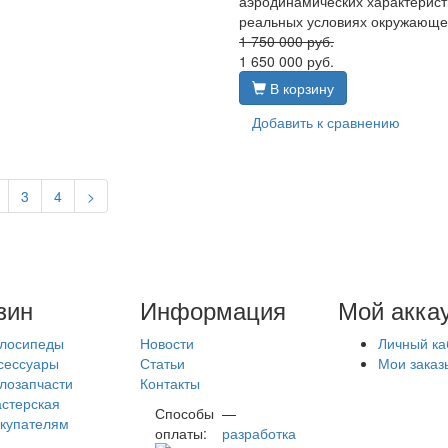
аэродинамических характерист
реальных условиях окружающе
1 750 000
руб.
1 650 000
руб.
В корзину
Добавить к сравнению
3
4
>
зин
Информация
Мой акка
лосипеды
Новости
Личный ка
сессуары
Статьи
Мои заказ
лозапчасти
Контакты
стерская
Способы
—
купателям
оплаты:
разработка