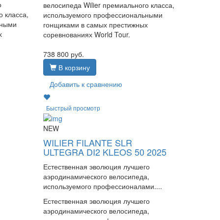
о
велосипеда Wilier премиального класса,
о класса,
используемого профессиональными
ьными
гонщиками в самых престижных
х
соревнованиях World Tour.
738 800
руб.
В корзину
Добавить к сравнению
Быстрый просмотр
NEW
WILIER FILANTE SLR
ULTEGRA DI2 KLEOS 50 2025
Естественная эволюция лучшего
аэродинамического велосипеда,
используемого профессионалами....
Естественная эволюция лучшего
аэродинамического велосипеда,