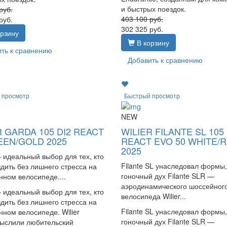
и быстрых поездок.
руб.
403 100
руб.
руб.
302 325
руб.
рзину
В корзину
ть к сравнению
Добавить к сравнению
 просмотр
Быстрый просмотр
NEW
R GARDA 105 DI2 REACT
WILIER FILANTE SL 105 
EEN/GOLD 2025
REACT EVO 50 WHITE/
2025
идеальный выбор для тех, кто
Filante SL унаследовал формы,
дить без лишнего стресса на
гоночный дух Filante SLR —
ном велосипеде....
аэродинамического шоссейног
идеальный выбор для тех, кто
велосипеда Wilier...
дить без лишнего стресса на
Filante SL унаследовал формы,
ном велосипеде. Wilier
гоночный дух Filante SLR —
ыслили любительский