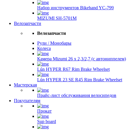
Набор инструментов Bikehand YC-799
MIZUMI SH-5701M
Велозапчасти
Велозапчасти
Рули / Монобары
Колеса
Камера Mizumi 26 x 2,3/2,7 (с автониппелем)
Lún HYPER R67 Rim Brake Wheelset
Lún HYPER 23 SE R45 Rim Brake Wheelset
Мастерская
Прайс-лист обслуживания велосипедов
Покупателям
Прокат
Sup board