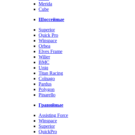
Merida
Cube
Шоссейные
Superior
Quick Pro
Winspace
Orbea
Elves Frame
Wilier
BMC
Uniq
Titan Racing
Colnago
Pardus
Polygon
Pinarello
Гравийные
Assisting Force
Winspace
Superior
QuickPro