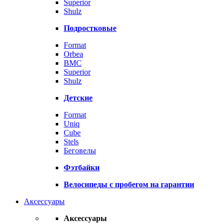
Superior
Shulz
Подростковые
Format
Orbea
BMC
Superior
Shulz
Детские
Format
Uniq
Cube
Stels
Беговелы
Фэтбайки
Велосипеды с пробегом на гарантии
Аксессуары
Аксессуары