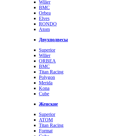
Wilier
BMC
Orbea
Elves
RONDO
Atom
Двухподвесы
Superior
Wilier
ORBEA
BMC
Titan Racing
Polygon
Merida
Kona
Cube
Женские
Superior
ATOM
Titan Racing
Format