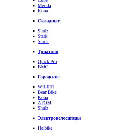
Cube
Merida
Kona
Складные
Shulz
Stark
Strida
Триатлон
Quick Pro
BMC
Городские
WILIER
Bear Bike
Kona
ATOM
Shulz
Электровелосипеды
Haibike