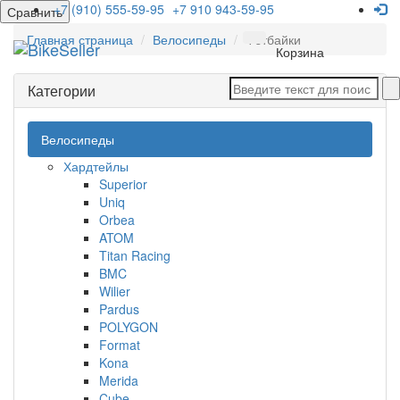
+7 (910) 555-59-95
+7 910 943-59-95
Сравнить
Главная страница
Велосипеды
Фэтбайки
Мен
Корзина
Категории
Велосипеды
Хардтейлы
Superior
Uniq
Orbea
ATOM
Titan Racing
BMC
Wilier
Pardus
POLYGON
Format
Kona
Merida
Cube