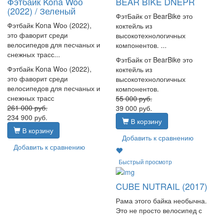
Фэтбайк Kona Woо
BEAR BIKE DNEPR
(2022) / Зеленый
ФэтБайк от BearBike это
Фэтбайк Kona Woо (2022),
коктейль из
это фаворит среди
высокотехнологичных
велосипедов для песчаных и
компонентов. ...
снежных трасс...
ФэтБайк от BearBike это
Фэтбайк Kona Woо (2022),
коктейль из
это фаворит среди
высокотехнологичных
велосипедов для песчаных и
компонентов.
снежных трасс
55 000
руб.
261 000
руб.
39 000
руб.
234 900
руб.
В корзину
В корзину
Добавить к сравнению
Добавить к сравнению
Быстрый просмотр
CUBE NUTRAIL (2017)
Рама этого байка необычна.
Это не просто велосипед с