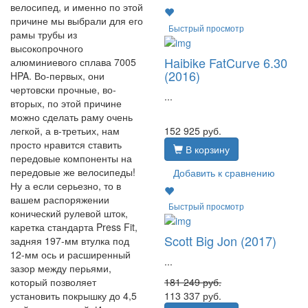
велосипед, и именно по этой
причине мы выбрали для его
Быстрый просмотр
рамы трубы из
высокопрочного
Haibike FatCurve 6.30
алюминиевого сплава 7005
(2016)
HPA. Во-первых, они
чертовски прочные, во-
...
вторых, по этой причине
можно сделать раму очень
152 925
руб.
легкой, а в-третьих, нам
просто нравится ставить
В корзину
передовые компоненты на
передовые же велосипеды!
Добавить к сравнению
Ну а если серьезно, то в
вашем распоряжении
Быстрый просмотр
конический рулевой шток,
каретка стандарта Press Fit,
Scott Big Jon (2017)
задняя 197-мм втулка под
12-мм ось и расширенный
...
зазор между перьями,
181 249
руб.
который позволяет
113 337
руб.
установить покрышку до 4,5