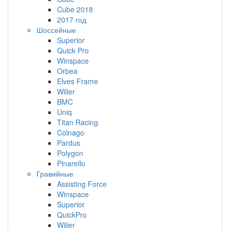
Cube 2018
2017 год
Шоссейные
Superior
Quick Pro
Winspace
Orbea
Elves Frame
Wilier
BMC
Uniq
Titan Racing
Colnago
Pardus
Polygon
Pinarello
Гравийные
Assisting Force
Winspace
Superior
QuickPro
Wilier